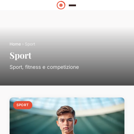
Home
› Sport
Sport
Sport, fitness e competizione
SPORT