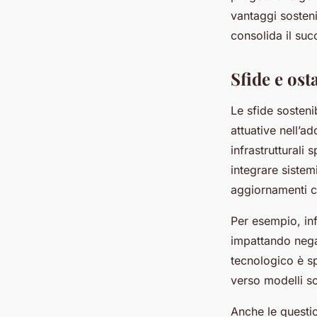
vantaggi sosteni
consolida il suc
Sfide e ost
Le sfide sosteni
attuative nell’a
infrastrutturali
integrare sistemi
aggiornamenti co
Per esempio, inf
impattando nega
tecnologico è sp
verso modelli so
Anche le questi