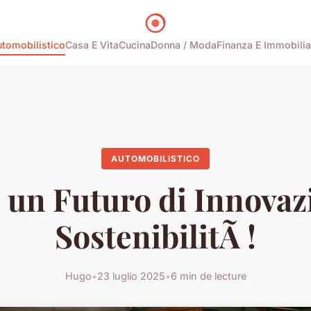
tomobilistico
Casa E Vita
Cucina
Donna / Moda
Finanza E Immobilia
AUTOMOBILISTICO
 un Futuro di Innovaz
SostenibilitÃ !
Hugo
•
23 luglio 2025
•
6 min de lecture