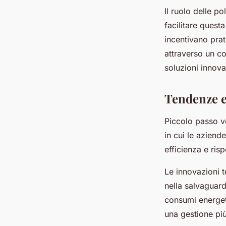
Il ruolo delle p
facilitare quest
incentivano pra
attraverso un co
soluzioni innovat
Tendenze em
Piccolo passo v
in cui le aziend
efficienza e ris
Le innovazioni t
nella salvaguard
consumi energeti
una gestione più