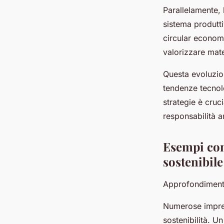
Parallelamente, 
sistema produtti
circular economy
valorizzare mater
Questa evoluzion
tendenze tecnol
strategie è cruc
responsabilità a
Esempi con
sostenibile
Approfondimento 
Numerose impres
sostenibilità. 