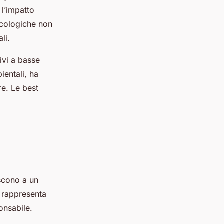
 l’impatto
ecologiche non
li.
ivi a basse
ientali, ha
re. Le best
iscono a un
i rappresenta
onsabile.