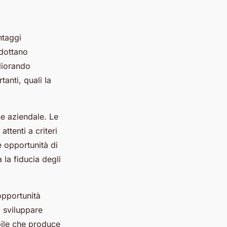
ntaggi
adottano
liorando
anti, quali la
ne aziendale. Le
attenti a criteri
 opportunità di
 la fiducia degli
’opportunità
i sviluppare
bile che produce