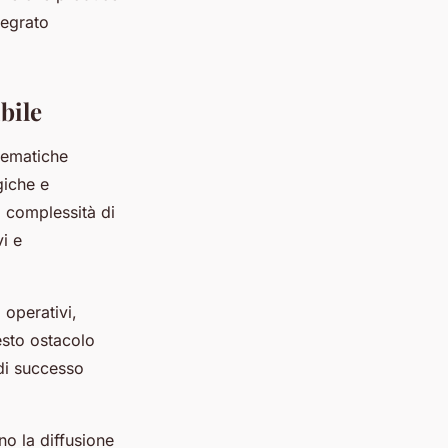
tegrato
bile
lematiche
giche e
a complessità di
vi e
 operativi,
esto ostacolo
 di successo
o la diffusione