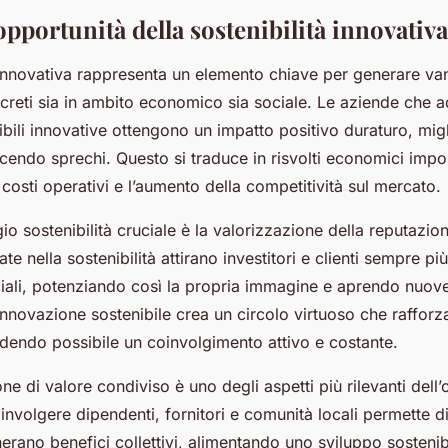
opportunità della sostenibilità innovativa
à innovativa rappresenta un elemento chiave per generare va
ncreti sia in ambito economico sia sociale. Le aziende che 
ibili innovative ottengono un impatto positivo duraturo, mig
ucendo sprechi. Questo si traduce in risvolti economici import
costi operativi e l’aumento della competitività sul mercato.
io sostenibilità cruciale è la valorizzazione della reputazio
 nella sostenibilità attirano investitori e clienti sempre più 
ciali, potenziando così la propria immagine e aprendo nuove
innovazione sostenibile crea un circolo virtuoso che rafforza
ndendo possibile un coinvolgimento attivo e costante.
one di valore condiviso è uno degli aspetti più rilevanti dell
nvolgere dipendenti, fornitori e comunità locali permette d
erano benefici collettivi, alimentando uno sviluppo sosteni