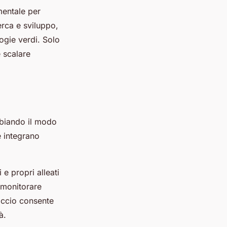
mentale per
erca e sviluppo,
ogie verdi. Solo
e scalare
mbiando il modo
e integrano
e propri alleati
 monitorare
occio consente
à.