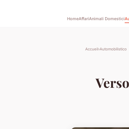
Home
Affari
Animali Domestici
Au
Accueil
›
Automobilistico
Verso