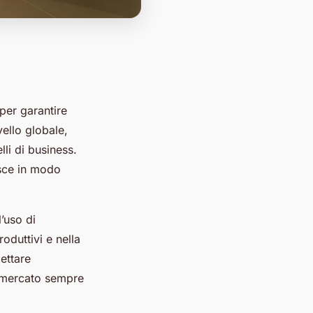
 per garantire
ello globale,
li di business.
isce in modo
’uso di
oduttivi e nella
ettare
 mercato sempre