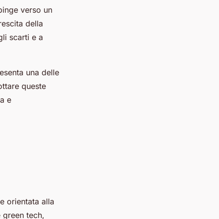
spinge verso un
escita della
i scarti e a
resenta una delle
ottare queste
ca e
 orientata alla
 green tech,